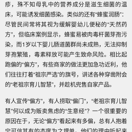
疹，殊不知母乳中的营养成分是滋生细菌的温
床，可能诱发细菌感染。类似的还有“蜂蜜润肠”：
尽管民间常将其视为缓解婴幼儿便秘的“天然药
方”，但临床案例显示，蜂蜜易被肉毒杆菌芽孢污
染，而1岁以下婴儿肠道菌群尚未成熟，无法抑制
芽孢繁殖，毒素释放可能产生致命风险。相比起
跑偏的“偏方”，有些商家的做法更加急功近利，他
们往往打着“祖宗严选”的旗号，讲述各种穿凿附会
的“老祖宗育儿智慧”，并趁机兜售自家产品。
有人宣传“偏方”，有人捞取“偏门”，“老祖宗育儿智
慧”何以成为贩卖焦虑的“生意经”？一个很重要的
原因在于，无论“偏方”看起来有多偏，总有人抱着
宁可信其有的态度为之埋单。他们的理由听起来