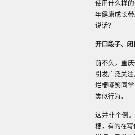
使用什么样的
年健康成长带
说话？
开口段子、闭
前不久，重庆
引发广泛关注
烂梗嘲笑同学
类似行为。
这并非个例
梗，有的在写