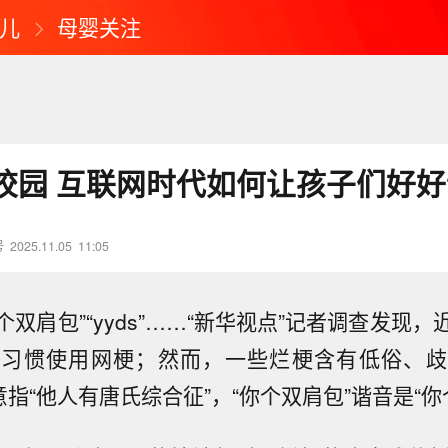
儿
母婴关注
”校园 互联网时代如何让孩子们好
号
2025.11.05
11:05
你个双肩包”“yyds”……“新华视点”记者调查发现
中习惯使用网梗；然而，一些烂梗含有低俗、歧
意指“他人有唐氏综合征”，“你个双肩包”谐音是“你