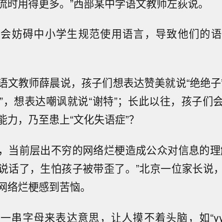
流时用得更多。”西部某中学语文教师左荻说。
梗会妨碍中小学生规范使用语言，导致他们的语
语文教师薛晨说，孩子们想表达赞美就说“绝绝子
了”，想表达嘲讽就说“谢特”；长此以往，孩子们
能力，乃至患上“文化失语症”？
，当前层出不穷的网络烂梗造成公众对信息的理
说话了，生怕孩子被带歪了。”北京一位家长说
网络烂梗感到苦恼。
一串字母来表达意思，让人摸不着头脑，如“yyd