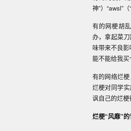
神”）“awsl
有的网梗胡乱
办，拿起菜刀
味带来不良影
能不能给我买
有的网络烂梗
烂梗对同学实
讽自己的烂梗
烂梗“风靡”的