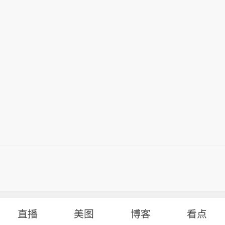
直播
美图
博客
看点