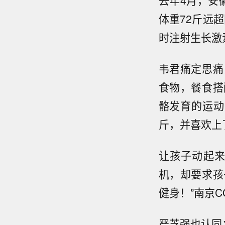
去年4月，安
体重72斤远
时注射生长激
韦君痛定思痛
食物，餐食搭
骼发育的运动
斤，并喜欢上
让孩子动起来
机，却要求孩
健身！”南京
严芝强也认同