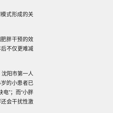
谢模式形成的关
期肥胖干预的效
年后不仅更难减
。沈阳市第一人
5岁的小患者已
电”；而“小胖
胖还会干扰性激