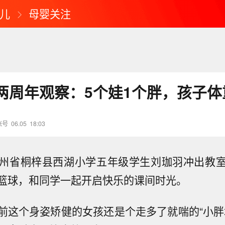
儿
母婴关注
两周年观察：5个娃1个胖，孩子体
账号
06.05
18:03
州省桐梓县西湖小学五年级学生刘珈羽冲出教
篮球，和同学一起开启快乐的课间时光。
前这个身姿矫健的女孩还是个走多了就喘的“小胖