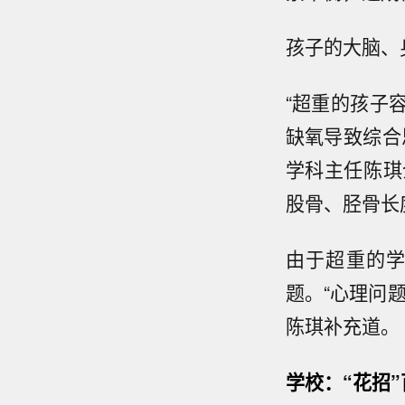
孩子的大脑、
“超重的孩子
缺氧导致综合
学科主任陈琪
股骨、胫骨长
由于超重的
题。“心理问
陈琪补充道。
学校：“花招”