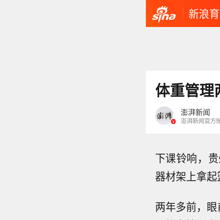
新浪育
体重管理
澎湃新闻
澎湃新闻官方
下课铃响，贵
器材架上拿起
两年多前，眼