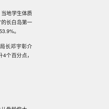
，当地学生体质
营”的长白岛第一
3.9%。
局长邓宇彰介
升4个百分点，