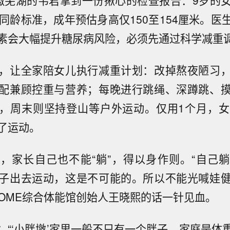
徽芜湖的韦君拿到一份揪心的检查报告：9岁的
超同龄标准，成年预估身高仅150至154厘米。医
素会大幅提升糖尿病风险，必须先通过科学减重
，让全家陪女儿执行减重计划：改掉熬夜陋习
配兼顾控重与营养；每晚进行跳绳、深蹲跳、
，周末则坚持登山等户外运动。仅用1个月，女
了运动。
，家长自己也不能“躺”，得以身作则。“自己
子出去运动，这是不可能的。所以不能光喊娃
COME综合体能馆创始人王晓熙的话一针见血。
：“‘小胖墩’家里一般不只有一个胖子。家庭是体