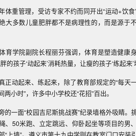
年体重管理，受访专家不约而同开出“运动+饮食
绝大多数儿童肥胖都不是病理性的，而是源于
体育学院副院长程丽芬强调，体育是塑造健康
胖的孩子‘动起来’消耗热量，让瘦的孩子‘练起来’
真正动起来、练起来，除了教育部规定的“每天
间两小时”，许多中小学校还“花招”百出。
旁的一面“校园吉尼斯挑战赛”纪录墙格外吸睛。
绳、50米跑、立定跳远、仰卧起坐等项目的男
部“上墙”。遵义市第十九中学则在教室门口安装