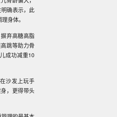
女儿骨龄偏大，
生明确表示，此
调理身体。
，摒弃高糖高脂
摸高跳等助力骨
儿成功减重10
躺在沙发上玩手
健身，更得带头
重管理的最基本