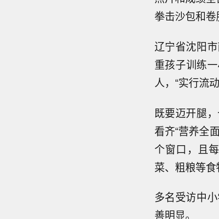
拳击沙包和卷
辽宁省沈阳市
重孩子训练一
人，“实行流
既要迈开腿，
看齐“营养全
个窗口，且
菜、粗粮等食
多名受访中小
善明显。