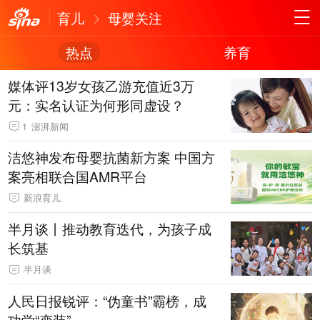
育儿
母婴关注
热点
养育
媒体评13岁女孩乙游充值近3万
元：实名认证为何形同虚设？
1
澎湃新闻
洁悠神发布母婴抗菌新方案 中国方
案亮相联合国AMR平台
新浪育儿
半月谈丨推动教育迭代，为孩子成
长筑基
半月谈
人民日报锐评：“伪童书”霸榜，成
功学“变装”