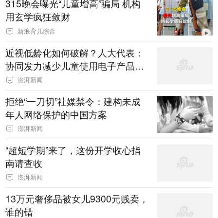
315晚会曝光“儿童增高”骗局 机构
用玄学疯狂敛财
新浪育儿综合
近视低龄化如何破解？人大代表：
协同发力减少儿童使用电子产品时
长
澎湃新闻
拒绝“一刀切”社媒禁令：建构未成
年人网络保护的中国方案
澎湃新闻
“超短学期”来了，这份开学收心指
南请查收
澎湃新闻
13万元奢侈品被女儿9300元贱卖，
谁的错