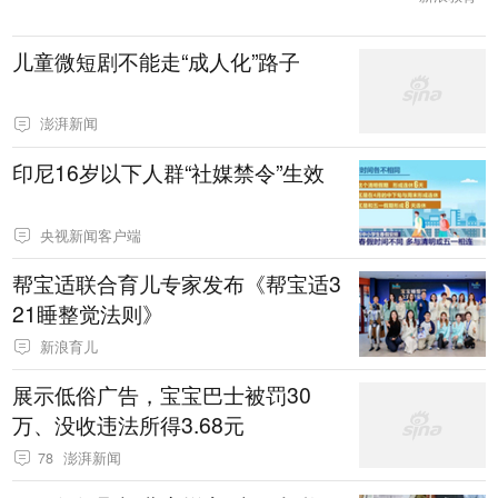
儿童微短剧不能走“成人化”路子
澎湃新闻
印尼16岁以下人群“社媒禁令”生效
央视新闻客户端
帮宝适联合育儿专家发布《帮宝适3
21睡整觉法则》
新浪育儿
展示低俗广告，宝宝巴士被罚30
万、没收违法所得3.68元
78
澎湃新闻